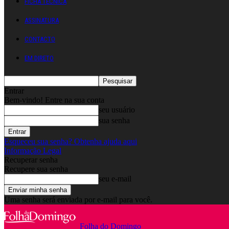
FICHA TÉCNICA
ASSINATURA
CONTACTO
EM DIRETO
Entrar
Bem-vindo! Entre na sua conta
seu usuário
sua senha
Esqueceu sua senha? Obtenha ajuda aqui
Informação Legal
Recuperar senha
Recupere sua senha
seu e-mail
Uma senha será enviada por e-mail para você.
Folha do Domingo