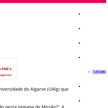
Início
Igreja
Sociedade
Economia
TURISMO
Política
iversidade do Algarve (UAlg) que
Educação
do nesta semana de Missão?”, é