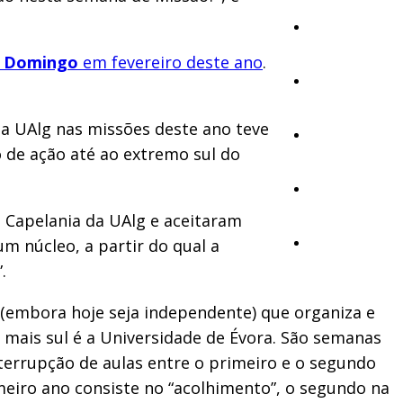
Cultura
o Domingo
em fevereiro deste ano
.
Ambiente
a UAlg nas missões deste ano teve
Desporto
 de ação até ao extremo sul do
Opinião
a Capelania da UAlg e aceitaram
m núcleo, a partir do qual a
Vídeos
.
 (embora hoje seja independente) que organiza e
a mais sul é a Universidade de Évora. São semanas
terrupção de aulas entre o primeiro e o segundo
meiro ano consiste no “acolhimento”, o segundo na