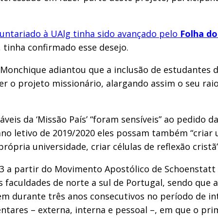
oluntariado à UAlg tinha sido avançado pelo
Folha d
, tinha confirmado esse desejo.
Monchique adiantou que a inclusão de estudantes d
 o projeto missionário, alargando assim o seu raio
eis da ‘Missão País’ “foram sensíveis” ao pedido d
no letivo de 2019/2020 eles possam também “criar u
própria universidade, criar células de reflexão cristã”
003 a partir do Movimento Apostólico de Schoenstatt
as faculdades de norte a sul de Portugal, sendo que 
em durante três anos consecutivos no período de in
tares – externa, interna e pessoal –, em que o pri