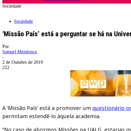
Sociedade
Sociedade
‘Missão País’ está a perguntar se há na Univ
Por
Samuel Mendonça
-
2 de Outubro de 2019
222
A ‘Missão País’ está a promover um
questionário o
permitam estendê-lo àquela academia.
“No caso de abrirmos Missões na UALG, estarias in