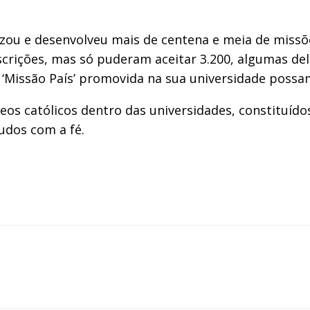
nizou e desenvolveu mais de centena e meia de missõ
scrições, mas só puderam aceitar 3.200, algumas de
a ‘Missão País’ promovida na sua universidade poss
leos católicos dentro das universidades, constituí
udos com a fé.