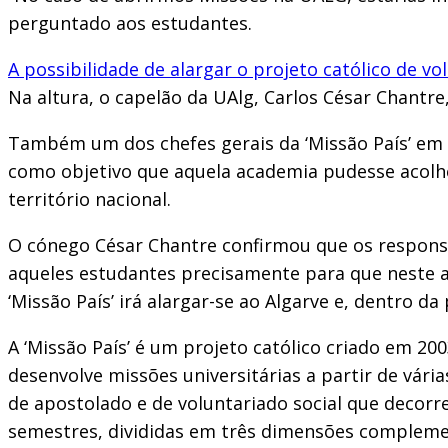
perguntado aos estudantes.
A possibilidade de alargar o projeto católico de v
Na altura, o capelão da UAlg, Carlos César Chantre
Também um dos chefes gerais da ‘Missão País’ em 
como objetivo que aquela academia pudesse acolher
território nacional.
O cónego César Chantre confirmou que os responsáv
aqueles estudantes precisamente para que neste a
‘Missão País’ irá alargar-se ao Algarve e, dentro da 
A ‘Missão País’ é um projeto católico criado em 2
desenvolve missões universitárias a partir de vári
de apostolado e de voluntariado social que decorr
semestres, divididas em três dimensões complemen