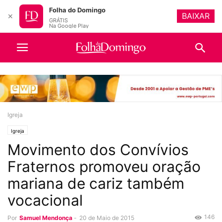
Folha do Domingo
BAIXAR
✕
GRÁTIS
Na Google Play
Igreja
Igreja
Movimento dos Convívios
Fraternos promoveu oração
mariana de cariz também
vocacional
146
Por
Samuel Mendonça
-
20 de Maio de 2015