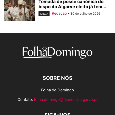
Tomada de posse canónica do
bispo do Algarve eleito já tem...
Redação
-
30 de Julho de 2026
IGREJA
SOBRE NÓS
Folha do Domingo
Contato:
folha.domingo@diocese-algarve.pt
SIGA-NOS