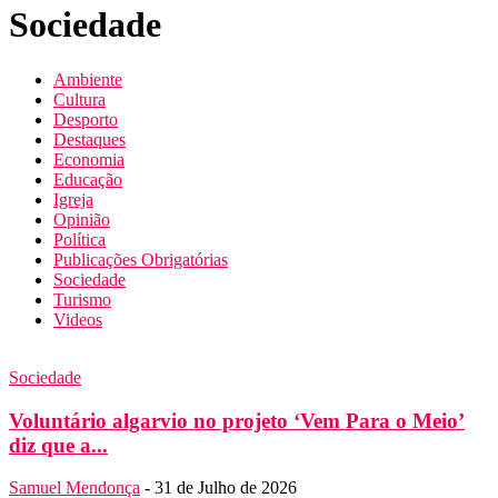
Sociedade
Ambiente
Cultura
Desporto
Destaques
Economia
Educação
Igreja
Opinião
Política
Publicações Obrigatórias
Sociedade
Turismo
Videos
Sociedade
Voluntário algarvio no projeto ‘Vem Para o Meio’
diz que a...
Samuel Mendonça
-
31 de Julho de 2026