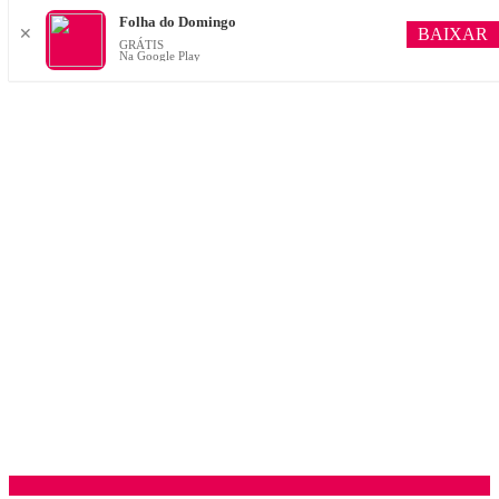
Folha do Domingo
BAIXAR
✕
GRÁTIS
Na Google Play