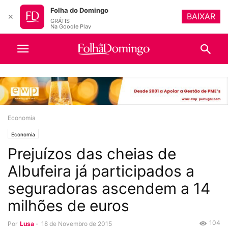
Folha do Domingo
BAIXAR
✕
GRÁTIS
Na Google Play
Economia
Economia
Prejuízos das cheias de
Albufeira já participados a
seguradoras ascendem a 14
milhões de euros
104
Por
Lusa
-
18 de Novembro de 2015