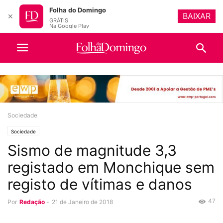
Folha do Domingo
BAIXAR
✕
GRÁTIS
Na Google Play
Sociedade
Sociedade
Sismo de magnitude 3,3
registado em Monchique sem
registo de vítimas e danos
47
Por
Redação
-
21 de Janeiro de 2018