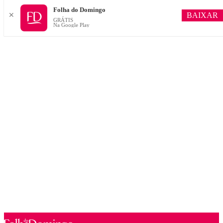
Folha do Domingo
BAIXAR
✕
GRÁTIS
Na Google Play