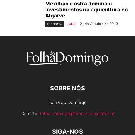
Mexilhão e ostra dominam
investimentos na aquicultura no
Algarve
Lusa
-
21 de Outubro de 2013
ECONOMIA
SOBRE NÓS
Folha do Domingo
Contato:
folha.domingo@diocese-algarve.pt
SIGA-NOS