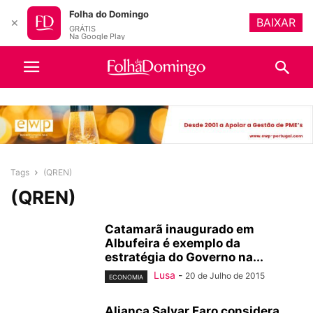
Folha do Domingo
BAIXAR
✕
GRÁTIS
Na Google Play
Tags
(QREN)
(QREN)
Catamarã inaugurado em
Albufeira é exemplo da
estratégia do Governo na...
Lusa
-
20 de Julho de 2015
ECONOMIA
Aliança Salvar Faro considera