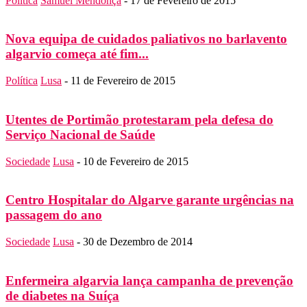
Política
Samuel Mendonça
-
17 de Fevereiro de 2015
Nova equipa de cuidados paliativos no barlavento
algarvio começa até fim...
Política
Lusa
-
11 de Fevereiro de 2015
Utentes de Portimão protestaram pela defesa do
Serviço Nacional de Saúde
Sociedade
Lusa
-
10 de Fevereiro de 2015
Centro Hospitalar do Algarve garante urgências na
passagem do ano
Sociedade
Lusa
-
30 de Dezembro de 2014
Enfermeira algarvia lança campanha de prevenção
de diabetes na Suíça