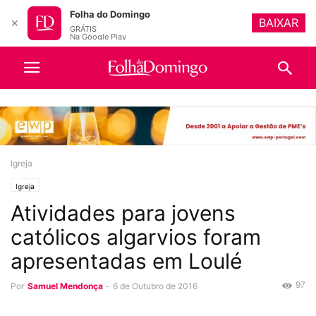
Folha do Domingo
BAIXAR
✕
GRÁTIS
Na Google Play
Igreja
Igreja
Atividades para jovens
católicos algarvios foram
apresentadas em Loulé
97
Por
Samuel Mendonça
-
6 de Outubro de 2016