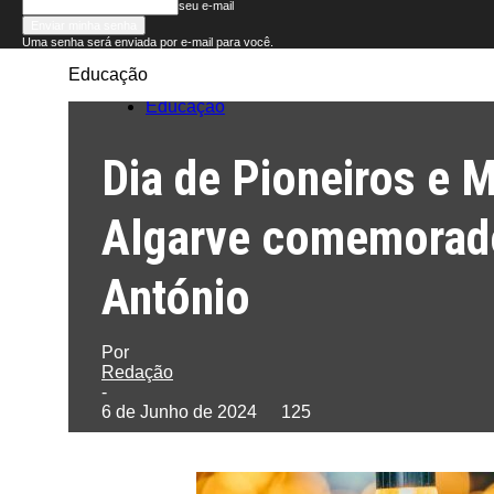
seu e-mail
Uma senha será enviada por e-mail para você.
Educação
Folha
Educação
do
Dia de Pioneiros e 
Domingo
Algarve comemorado
António
Por
Redação
-
6 de Junho de 2024
125