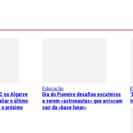
Educação
E
C no Algarve
Dia do Pioneiro desafiou escuteiros
‘
liar o último
a serem «astronautas» que arriscam
t
r o próximo
sair da «base lunar»