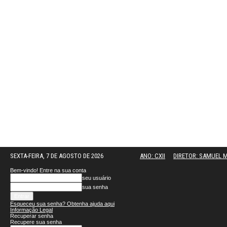
SEXTA-FEIRA, 7 DE AGOSTO DE 2026
ANO: CXII
DIRETOR: SAMUEL
Bem-vindo! Entre na sua conta
seu usuário
sua senha
Esqueceu sua senha? Obtenha ajuda aqui
Informação Legal
Recuperar senha
Recupere sua senha