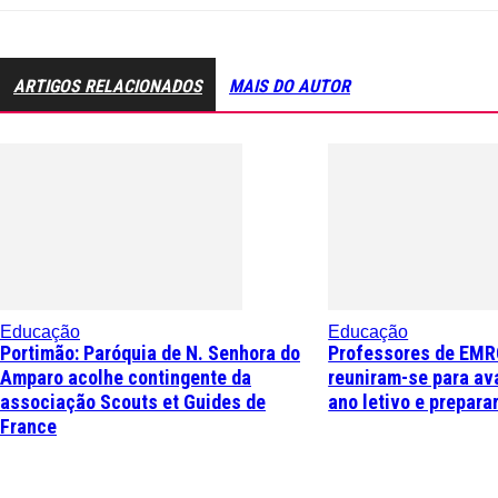
ARTIGOS RELACIONADOS
MAIS DO AUTOR
Educação
Educação
Portimão: Paróquia de N. Senhora do
Professores de EMR
Amparo acolhe contingente da
reuniram-se para ava
associação Scouts et Guides de
ano letivo e prepara
France