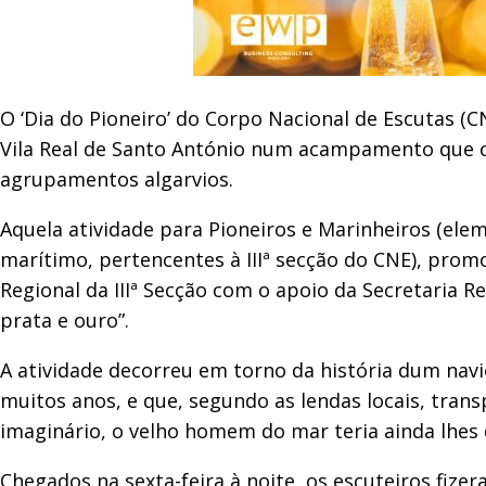
O ‘Dia do Pioneiro’ do Corpo Nacional de Escutas 
Vila Real de Santo António num acampamento que co
agrupamentos algarvios.
Aquela atividade para Pioneiros e Marinheiros (ele
marítimo, pertencentes à IIIª secção do CNE), prom
Regional da IIIª Secção com o apoio da Secretaria 
prata e ouro”.
A atividade decorreu em torno da história dum navi
muitos anos, e que, segundo as lendas locais, tran
imaginário, o velho homem do mar teria ainda lhe
Chegados na sexta-feira à noite, os escuteiros fiz