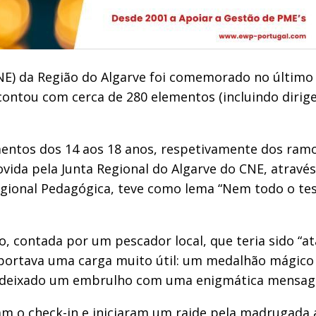
(CNE) da Região do Algarve foi comemorado no últim
ntou com cerca de 280 elementos (incluindo dirige
mentos dos 14 aos 18 anos, respetivamente dos ramo
ovida pela Junta Regional do Algarve do CNE, atrav
Regional Pedagógica, teve como lema “Nem todo o te
o, contada por um pescador local, que teria sido “a
sportava uma carga muito útil: um medalhão mágico 
s deixado um embrulho com uma enigmática mensage
eram o check-in e iniciaram um raide pela madrugada