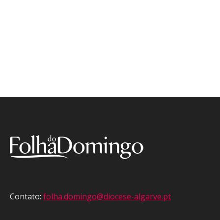
Contato:
folha.domingo@diocese-algarve.pt