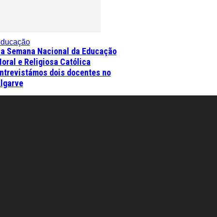
ducação
a Semana Nacional da Educação
oral e Religiosa Católica
ntrevistámos dois docentes no
lgarve