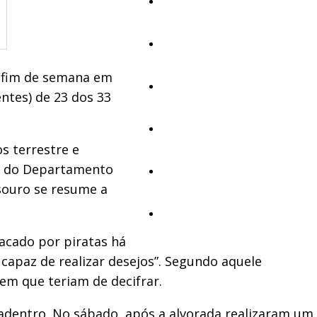
Educação
Cultura
o fim de semana em
Ambiente
ntes) de 23 dos 33
Desporto
s terrestre e
és do Departamento
Opinião
souro se resume a
Vídeos
tacado por piratas há
capaz de realizar desejos”. Segundo aquele
m que teriam de decifrar.
 adentro. No sábado, após a alvorada realizaram um