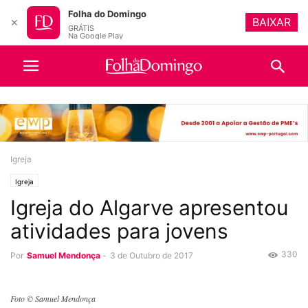
Folha do Domingo
BAIXAR
✕
GRÁTIS
Na Google Play
Igreja
Igreja
Igreja do Algarve apresentou
atividades para jovens
330
Por
Samuel Mendonça
-
3 de Outubro de 2017
Foto © Samuel Mendonça