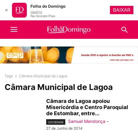
Folha do Domingo
BAIXAR
✕
GRÁTIS
Na Google Play
Tags
Câmara Municipal de Lagoa
Câmara Municipal de Lagoa
Câmara de Lagoa apoiou
Misericórdia e Centro Paroquial
de Estombar, entre...
Samuel Mendonça
-
SOCIEDADE
27 de Junho de 2014