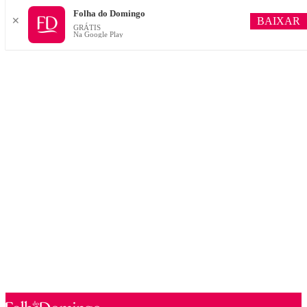
Folha do Domingo
BAIXAR
✕
GRÁTIS
Na Google Play