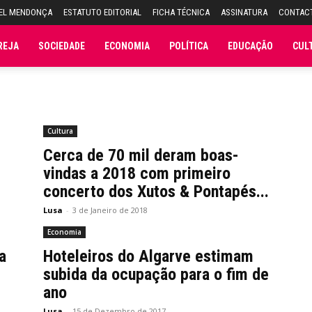
UEL MENDONÇA
ESTATUTO EDITORIAL
FICHA TÉCNICA
ASSINATURA
CONTAC
REJA
SOCIEDADE
ECONOMIA
POLÍTICA
EDUCAÇÃO
CUL
Cultura
Cerca de 70 mil deram boas-
vindas a 2018 com primeiro
concerto dos Xutos & Pontapés...
Lusa
-
3 de Janeiro de 2018
Economia
a
Hoteleiros do Algarve estimam
subida da ocupação para o fim de
ano
Lusa
-
15 de Dezembro de 2017