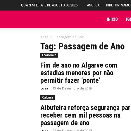
QUARTA-FEIRA, 5 DE AGOSTO DE 2026
ANO: CXII
DIRETOR: SAM
Folha
INÍCIO
IG
do
Tags
Passagem de Ano
Tag: Passagem de Ano
Domingo
Economia
Fim de ano no Algarve com
estadias menores por não
permitir fazer ‘ponte’
Lusa
-
19 de Dezembro de 2019
Cultura
Albufeira reforça segurança par
receber cem mil pessoas na
passagem de ano
Lusa
-
27 de Dezembro de 2017