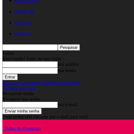
FICHA TÉCNICA
ASSINATURA
CONTACTO
EM DIRETO
Entrar
Bem-vindo! Entre na sua conta
seu usuário
sua senha
Esqueceu sua senha? Obtenha ajuda aqui
Informação Legal
Recuperar senha
Recupere sua senha
seu e-mail
Uma senha será enviada por e-mail para você.
Folha do Domingo