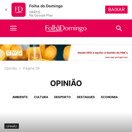
Folha do Domingo
BAIXAR
✕
GRÁTIS
Na Google Play
Opinião
Página 59
OPINIÃO
AMBIENTE
CULTURA
DESPORTO
DESTAQUES
ECONOMIA
EDUCAÇÃO
IGREJA
OPINIÃO
POLÍTICA
PUBLICAÇÕES OBRIGATÓRIAS
SOCIEDADE
TURISMO
VIDEOS
OPINIÃO