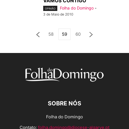
VAMOS CONTIGO”
Folha do Domingo
-
OPINIÃO
3 de Maio de 2010
58
59
60
SOBRE NÓS
Folha do Domingo
Contato:
folha.domingo@diocese-algarve.pt