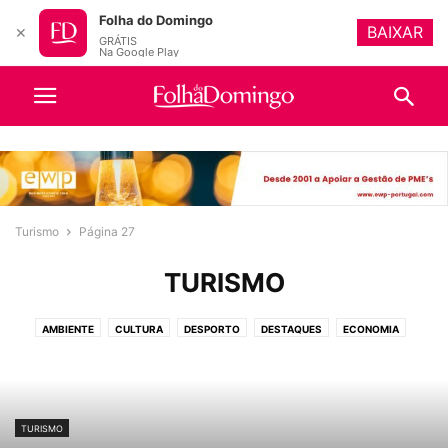
Folha do Domingo
BAIXAR
✕
GRÁTIS
Na Google Play
Turismo
Página 27
TURISMO
AMBIENTE
CULTURA
DESPORTO
DESTAQUES
ECONOMIA
EDUCAÇÃO
IGREJA
OPINIÃO
POLÍTICA
PUBLICAÇÕES OBRIGATÓRIAS
SOCIEDADE
TURISMO
VIDEOS
TURISMO