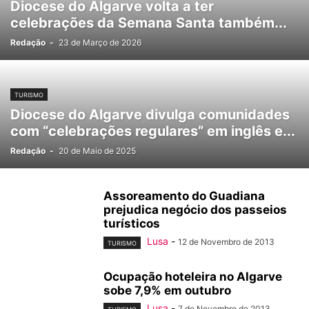
Diocese do Algarve volta a ter
celebrações da Semana Santa também...
Redação
-
23 de Março de 2026
TURISMO
Diocese do Algarve divulga comunidades
com “celebrações regulares” em inglês e...
Redação
-
20 de Maio de 2025
Assoreamento do Guadiana
prejudica negócio dos passeios
turísticos
Lusa
-
12 de Novembro de 2013
TURISMO
Ocupação hoteleira no Algarve
sobe 7,9% em outubro
Lusa
-
7 de Novembro de 2013