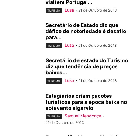
visitem Portugal...
Lusa
-
21 de Outubro de 2013
TURISMO
Secretário de Estado diz que
défice de notoriedade é desafio
para...
Lusa
-
21 de Outubro de 2013
TURISMO
Secretário de estado do Turismo
diz que tendência de preços
baixos...
Lusa
-
21 de Outubro de 2013
TURISMO
Estagiários criam pacotes
turísticos para a época baixa no
sotavento algarvio
Samuel Mendonça
-
TURISMO
21 de Outubro de 2013