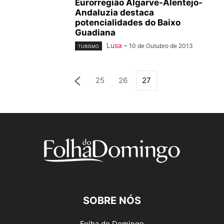
Eurorregião Algarve-Alentejo-
Andaluzia destaca
potencialidades do Baixo
Guadiana
Lusa
-
10 de Outubro de 2013
TURISMO
25
26
27
SOBRE NÓS
Folha do Domingo