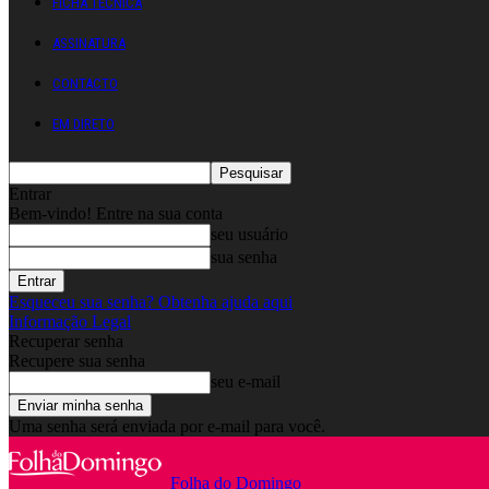
FICHA TÉCNICA
ASSINATURA
CONTACTO
EM DIRETO
Entrar
Bem-vindo! Entre na sua conta
seu usuário
sua senha
Esqueceu sua senha? Obtenha ajuda aqui
Informação Legal
Recuperar senha
Recupere sua senha
seu e-mail
Uma senha será enviada por e-mail para você.
Folha do Domingo