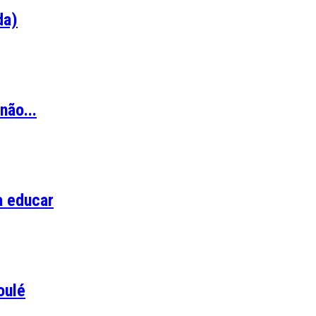
da)
não...
a educar
oulé