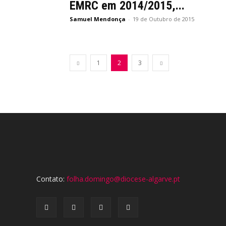
EMRC em 2014/2015,...
Samuel Mendonça
-
19 de Outubro de 2015
1
2
3
Contato:
folha.domingo@diocese-algarve.pt