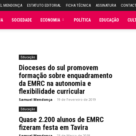
EL MENDONÇA
ESTATUTO EDITORIAL
FICHA TÉCNICA
ASSINATURA
CONTAC
JA
SOCIEDADE
ECONOMIA
POLÍTICA
EDUCAÇÃO
CUL
Educação
Dioceses do sul promovem
formação sobre enquadramento
da EMRC na autonomia e
flexibilidade curricular
Samuel Mendonça
-
19 de Fevereiro de 2019
Educação
Quase 2.200 alunos de EMRC
fizeram festa em Tavira
Samuel Mendonça
-
23 de Março de 2018