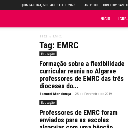
QUINTA-FEIRA, 6 DE AGOSTO DE 2026
ANO: CXII
DIRETOR: SAMU
Folha
INÍCIO
IGRE
do
Tags
EMRC
Tag: EMRC
Domingo
Educação
Formação sobre a flexibilidade
curricular reuniu no Algarve
professores de EMRC das três
dioceses do...
Samuel Mendonça
-
25 de Fevereiro de 2019
Educação
Professores de EMRC foram
enviados para as escolas
algarvias com uma bênção