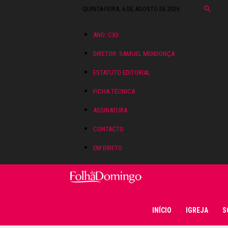
QUINTA-FEIRA, 6 DE AGOSTO DE 2026
ANO: CXII
DIRETOR: SAMUEL MENDONÇA
ESTATUTO EDITORIAL
FICHA TÉCNICA
ASSINATURA
CONTACTO
EM DIRETO
Folha do Domingo
INÍCIO
IGREJA
S