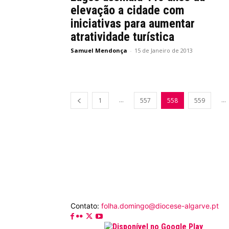
elevação a cidade com
iniciativas para aumentar
atratividade turística
Samuel Mendonça
-
15 de Janeiro de 2013
...
...
1
557
558
559
Contato:
folha.domingo@diocese-algarve.pt