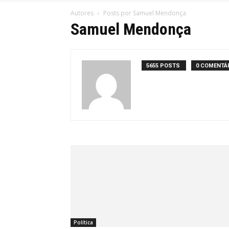
Autores
Posts por Samuel Mendonça
Samuel Mendonça
5655 POSTS
0 COMENTÁ
Política