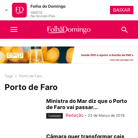
Folha do Domingo
BAIXAR
✕
GRÁTIS
Na Google Play
Tags
Porto de Faro
Porto de Faro
Ministra do Mar diz que o Porto
de Faro vai passar...
Redação
-
23 de Março de 2018
TURISMO
Câmara quer transformar cais