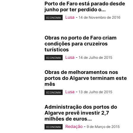
Porto de Faro está parado desde
junho por ter perdido o...
Lusa
-
14 de Novembro de 2016
ECONOMIA
Obras no porto de Faro criam
condições para cruzeiros
turísticos
Lusa
-
14 de Julho de 2015
ECONOMIA
Obras de melhoramentos nos
portos do Algarve terminam este
mês
Lusa
-
13 de Julho de 2015
ECONOMIA
Administração dos portos do
Algarve prevê investir 2,7
milhões de euros...
Redação
-
9 de Março de 2015
ECONOMIA