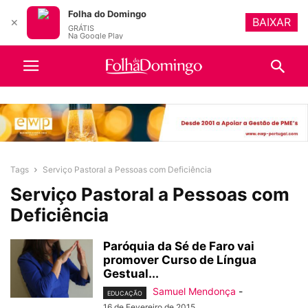
Folha do Domingo
BAIXAR
✕
GRÁTIS
Na Google Play
Tags
Serviço Pastoral a Pessoas com Deficiência
Serviço Pastoral a Pessoas com
Deficiência
Paróquia da Sé de Faro vai
promover Curso de Língua
Gestual...
Samuel Mendonça
-
EDUCAÇÃO
16 de Fevereiro de 2015