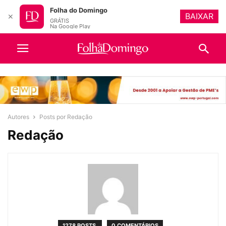
Folha do Domingo
BAIXAR
✕
GRÁTIS
Na Google Play
Autores
Posts por Redação
Redação
1278 POSTS
0 COMENTÁRIOS